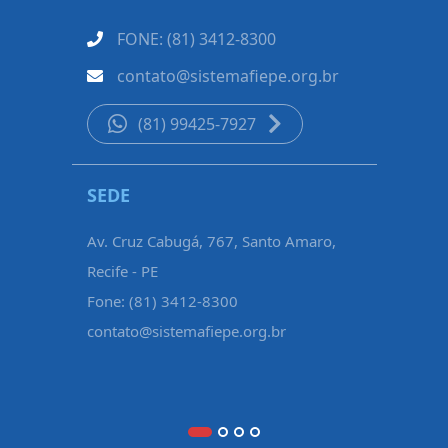
FONE: (81) 3412-8300
contato@sistemafiepe.org.br
(81) 99425-7927
SEDE
REGIONA
Av. Cruz Cabugá, 767, Santo Amaro,
Rua Padre F
Recife - PE
de Nassau,
Fone: (81) 3412-8300
Fone: (81)
contato@sistemafiepe.org.br
regional.a