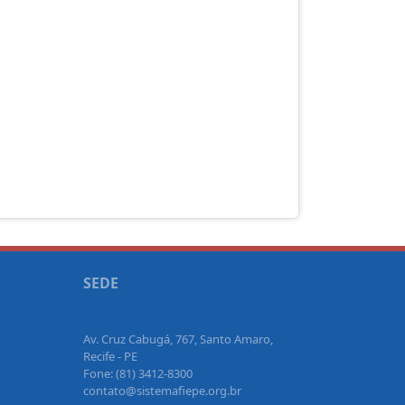
SEDE
Av. Cruz Cabugá, 767, Santo Amaro,
Recife - PE
Fone: (81) 3412-8300
contato@sistemafiepe.org.br