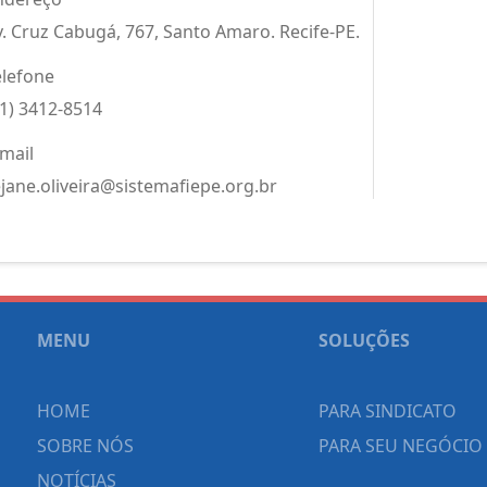
v. Cruz Cabugá, 767, Santo Amaro. Recife-PE.
elefone
81) 3412-8514
-mail
ejane.oliveira@sistemafiepe.org.br
MENU
SOLUÇÕES
HOME
PARA SINDICATO
SOBRE NÓS
PARA SEU NEGÓCIO
NOTÍCIAS