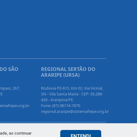
 DO SÃO
REGIONAL SERTÃO DO
ARARIPE (URSA)
mpaio, 267,
Rodovia PE-615, Km 02, Via Vicinal,
PE
SN - Vila Santa Maria - CEP: 56.288-
430 - Araripina/PE
temafiepe.org.br
Fone: (87) 98174-7870
regional.araripe@sistemafiepe.org.br
ade, ao continuar
ENTENDI