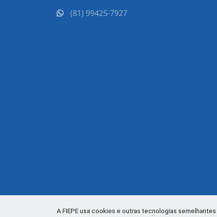
(81) 99425-7927
A FIEPE usa cookies e outras tecnologias semelhantes 