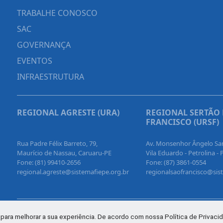
TRABALHE CONOSCO
SAC
GOVERNANÇA
EVENTOS
INFRAESTRUTURA
REGIONAL AGRESTE (URA)
REGIONAL SERTÃO
FRANCISCO (URSF)
Rua Padre Félix Barreto, 79,
Av. Monsenhor Ângelo Sa
Maurício de Nassau, Caruaru-PE
Vila Eduardo - Petrolina - 
Fone: (81) 99410-2656
Fone: (87) 3861-0554
regional.agreste@sistemafiepe.org.br
regionalsaofrancisco@sis
para melhorar a sua experiência. De acordo com nossa Política de Privacid