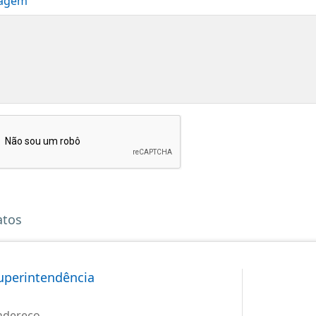
agem
atos
uperintendência
ndereço