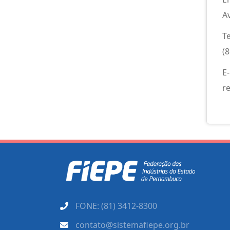
A
T
(
E
r
FONE: (81) 3412-8300
contato@sistemafiepe.org.br