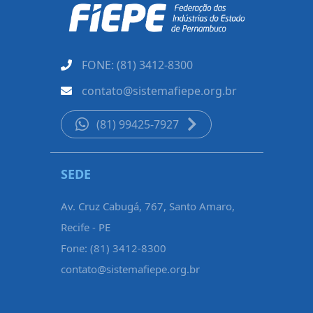
FONE: (81) 3412-8300
contato@sistemafiepe.org.br
(81) 99425-7927
SEDE
REGIONA
Av. Cruz Cabugá, 767, Santo Amaro,
Rua Padre F
Recife - PE
de Nassau,
Fone: (81) 3412-8300
Fone: (81)
contato@sistemafiepe.org.br
regional.a