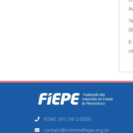
A
T
(
E
c
FONE: (81) 3412-8300
contato@sistemafiepe.org.br