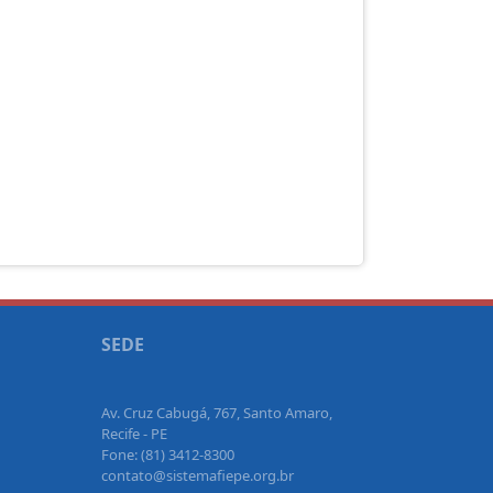
SEDE
Av. Cruz Cabugá, 767, Santo Amaro,
Recife - PE
Fone: (81) 3412-8300
contato@sistemafiepe.org.br