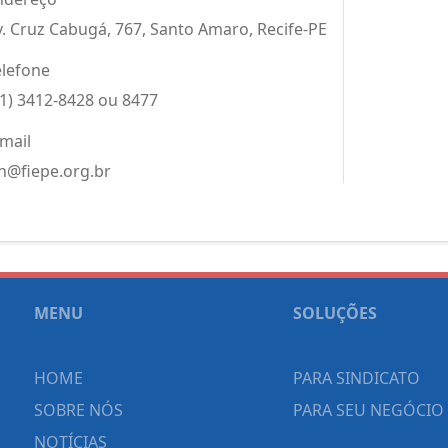
v. Cruz Cabugá, 767, Santo Amaro, Recife-PE
elefone
81) 3412-8428 ou 8477
-mail
in@fiepe.org.br
MENU
SOLUÇÕES
HOME
PARA SINDICATO
SOBRE NÓS
PARA SEU NEGÓCIO
NOTÍCIAS