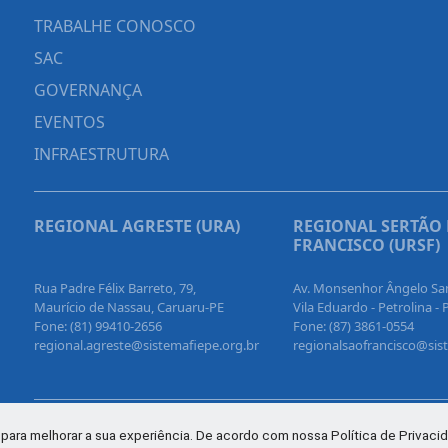
TRABALHE CONOSCO
SAC
GOVERNANÇA
EVENTOS
INFRAESTRUTURA
REGIONAL AGRESTE (URA)
REGIONAL SERTÃO
FRANCISCO (URSF)
Rua Padre Félix Barreto, 79,
Av. Monsenhor Ângelo Sa
Maurício de Nassau, Caruaru-PE
Vila Eduardo - Petrolina - 
Fone: (81) 99410-2656
Fone: (87) 3861-0554
regional.agreste@sistemafiepe.org.br
regionalsaofrancisco@sis
para melhorar a sua experiência. De acordo com nossa Política de Privacid