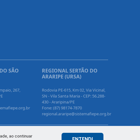
 DO SÃO
REGIONAL SERTÃO DO
ARARIPE (URSA)
mpaio, 267,
Rodovia PE-615, Km 02, Via Vicinal,
PE
SN - Vila Santa Maria - CEP: 56.288-
430 - Araripina/PE
temafiepe.org.br
Fone: (87) 98174-7870
regional.araripe@sistemafiepe.org.br
ade, ao continuar
ENTENDI