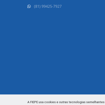
(81) 99425-7927
A FIEPE usa cookies e outras tecnologias semelhantes 