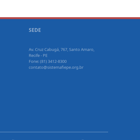
SEDE
Av. Cruz Cabugá, 767, Santo Amaro,
Recife - PE
Fone: (81) 3412-8300
contato@sistemafiepe.org.br