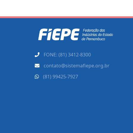
FONE: (81) 3412-8300
contato@sistemafiepe.org.br
(81) 99425-7927