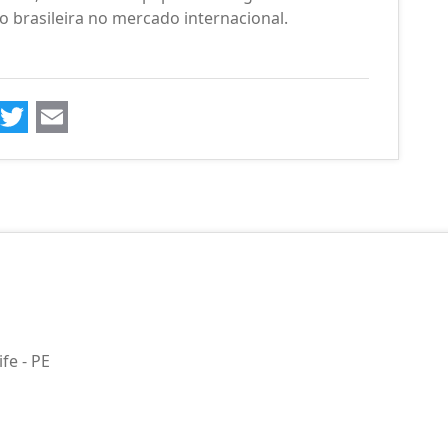
o brasileira no mercado internacional.
ook
kedIn
WhatsApp
Twitter
Email
fe - PE