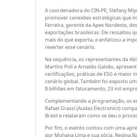
A coordenadora do CIN-PE, Stefany Miy
promover conexões estratégicas que i
Ferreira, gerente da Apex Nordeste, de
exportações brasileiras. Ele ressalto
mais do que exporta, e enfatizou a impo
reverter esse cenário.
Na sequência, os representantes da Abil
Martins Poli e Arnaldo Galvão, apresen
certificações, práticas de ESG e maior 
cenário global. Também foi exposto u
8 bilhões em faturamento, 23 mil empr
Complementando a programação, os em
Rafael Grassi (Audax Electronics) comp
Brasil e relataram como se deu o proce
Por fim, o evento contou com uma apre
por Mohana Lima e sua sócia, Regina Ba