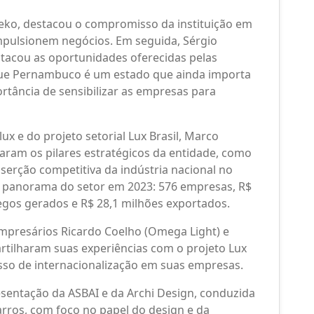
eko, destacou o compromisso da instituição em
mpulsionem negócios. Em seguida, Sérgio
stacou as oportunidades oferecidas pelas
u que Pernambuco é um estado que ainda importa
rtância de sensibilizar as empresas para
ux e do projeto setorial Lux Brasil, Marco
taram os pilares estratégicos da entidade, como
inserção competitiva da indústria nacional no
m panorama do setor em 2023: 576 empresas, R$
egos gerados e R$ 28,1 milhões exportados.
presários Ricardo Coelho (Omega Light) e
artilharam suas experiências com o projeto Lux
sso de internacionalização em suas empresas.
sentação da ASBAI e da Archi Design, conduzida
rros, com foco no papel do design e da