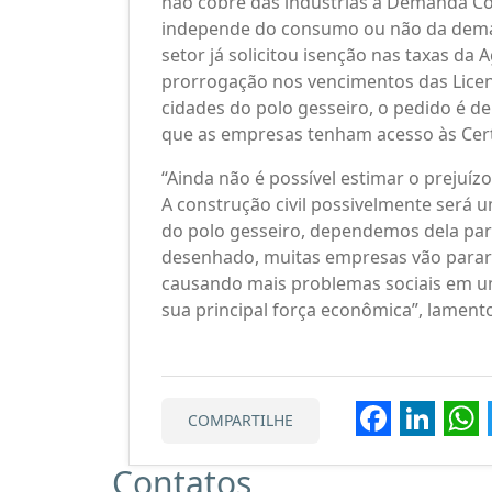
não cobre das indústrias a Demanda Con
independe do consumo ou não da deman
setor já solicitou isenção nas taxas da
prorrogação nos vencimentos das Licen
cidades do polo gesseiro, o pedido é 
que as empresas tenham acesso às Cert
“Ainda não é possível estimar o prejuíz
A construção civil possivelmente será 
do polo gesseiro, dependemos dela par
desenhado, muitas empresas vão parar
causando mais problemas sociais em u
sua principal força econômica”, lament
Faceb
Lin
COMPARTILHE
Contatos