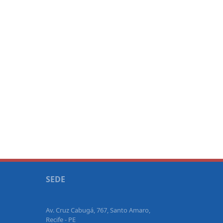
SEDE
Av. Cruz Cabugá, 767, Santo Amaro,
Recife - PE