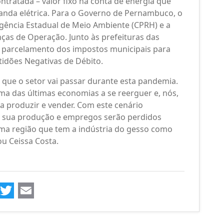
tratada – valor fixo na conta de energia que
da elétrica. Para o Governo de Pernambuco, o
 Agência Estadual de Meio Ambiente (CPRH) e a
ças de Operação. Junto às prefeituras das
de parcelamento dos impostos municipais para
idões Negativas de Débito.
o que o setor vai passar durante esta pandemia.
uma das últimas economias a se reerguer e, nós,
a produzir e vender. Com este cenário
 sua produção e empregos serão perdidos
ma região que tem a indústria do gesso como
ou Ceissa Costa.
ook
kedIn
WhatsApp
Twitter
Email