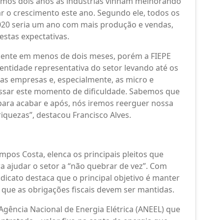
timos dois anos as indústrias vinham melhorando
r o crescimento este ano. Segundo ele, todos os
020 seria um ano com mais produção e vendas,
stas expectativas.
ente em menos de dois meses, porém a FIEPE
entidade representativa do setor levando até os
as empresas e, especialmente, as micro e
ssar este momento de dificuldade. Sabemos que
para acabar e após, nós iremos reerguer nossa
quezas”, destacou Francisco Alves.
mpos Costa, elenca os principais pleitos que
 ajudar o setor a “não quebrar de vez”. Com
dicato destaca que o principal objetivo é manter
que as obrigações fiscais devem ser mantidas.
 Agência Nacional de Energia Elétrica (ANEEL) que