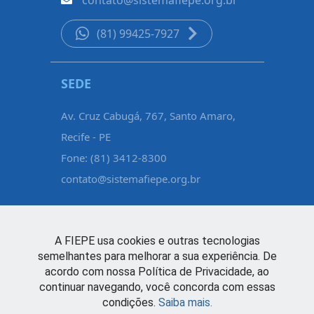
contato@sistemafiepe.org.br
(81) 99425-7927
SEDE
REGIONA
Av. Cruz Cabugá, 767, Santo Amaro,
Rua Padre F
Recife - PE
de Nassau,
Fone: (81) 3412-8300
Fone: (81)
contato@sistemafiepe.org.br
regional.a
A FIEPE usa cookies e outras tecnologias
semelhantes para melhorar a sua experiência. De
acordo com nossa Política de Privacidade, ao
continuar navegando, você concorda com essas
condições.
Saiba mais.