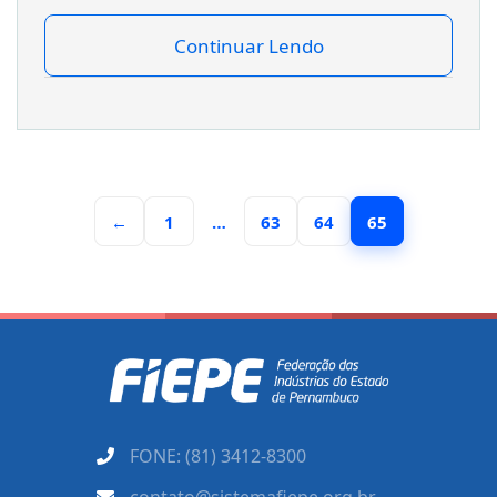
Continuar Lendo
←
1
…
63
64
65
FONE: (81) 3412-8300